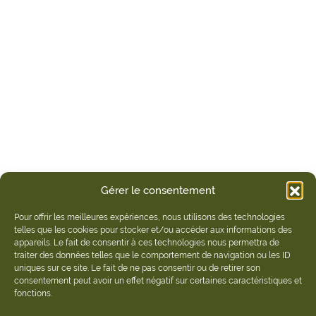
Gérer le consentement
Pour offrir les meilleures expériences, nous utilisons des technologies
telles que les cookies pour stocker et/ou accéder aux informations des
appareils. Le fait de consentir à ces technologies nous permettra de
traiter des données telles que le comportement de navigation ou les ID
uniques sur ce site. Le fait de ne pas consentir ou de retirer son
consentement peut avoir un effet négatif sur certaines caractéristiques et
fonctions.