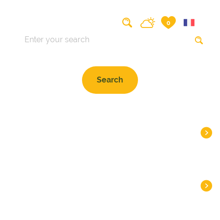
Search on the website
0
HEADLINES
DESTINATIONS
INSPIRATIONS
PLAN
PRACTICAL