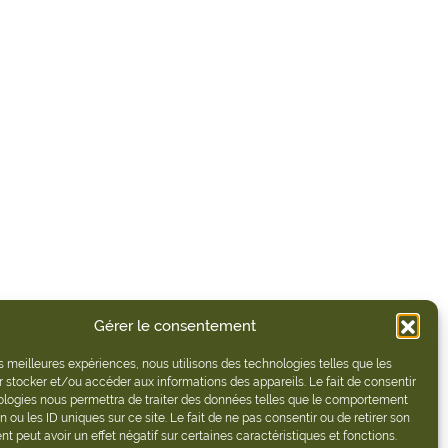
Gérer le consentement
les meilleures expériences, nous utilisons des technologies telles que les
 stocker et/ou accéder aux informations des appareils. Le fait de consentir
ologies nous permettra de traiter des données telles que le comportement
n ou les ID uniques sur ce site. Le fait de ne pas consentir ou de retirer son
 peut avoir un effet négatif sur certaines caractéristiques et fonctions.