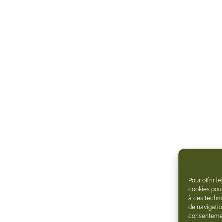
Pour offrir 
cookies pour
à ces techn
de navigatio
consentement