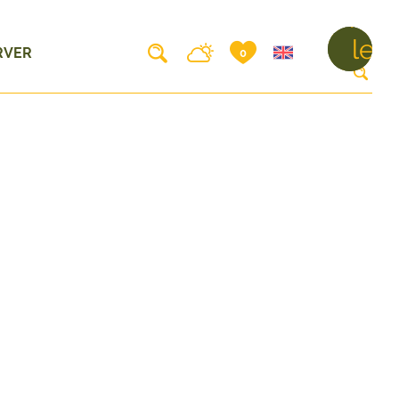
Ferme
Fermer 
le
RVER
0
recherc
men