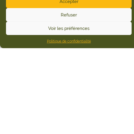
Accepter
Refuser
Voir les préférences
Politique de confidentialité
Accueil
Patrimoine naturel
Le Parc des Doublorigènes
Jardin d’arts et de loisirs nonchalants