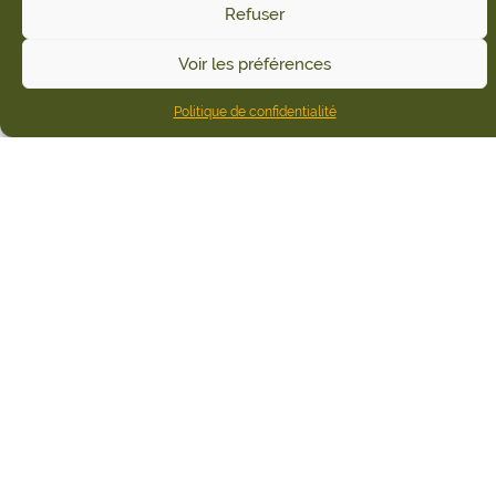
Refuser
Voir les préférences
Politique de confidentialité
Accueil
Meublés et chambres d'hôtes
Petit Gîte de Terra
Seren
Petit Gîte de Terra