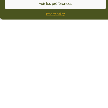
Voir les préférences
Privacy policy
Home
Restaurants
Brasserie Café Le Calice
Brasserie Café Le
Calice