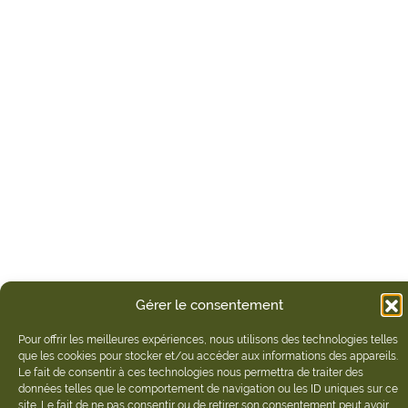
Gérer le consentement
Pour offrir les meilleures expériences, nous utilisons des technologies telles
que les cookies pour stocker et/ou accéder aux informations des appareils.
Le fait de consentir à ces technologies nous permettra de traiter des
données telles que le comportement de navigation ou les ID uniques sur ce
site. Le fait de ne pas consentir ou de retirer son consentement peut avoir