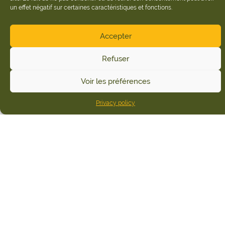
un effet négatif sur certaines caractéristiques et fonctions.
Accepter
Refuser
Voir les préférences
Privacy policy
Home
Meublés et chambres d'hôtes
Gîte de L’Edelinie